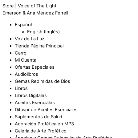
Store | Voice of The Light
Emerson & Ana Mendez Ferrell
Español
English
(
Inglés
)
Voz de La Luz
Tienda Página Principal
Carro
Mi Cuenta
Ofertas Especiales
Audiolibros
Gemas Redimidas de Dios
Libros
Libros Digitales
Aceites Esenciales
Difusor de Aceites Esenciales
Suplementos de Salud
Adoración Profética en MP3
Galería de Arte Profético
Ángeles y Gemas Colección de Arte Profético